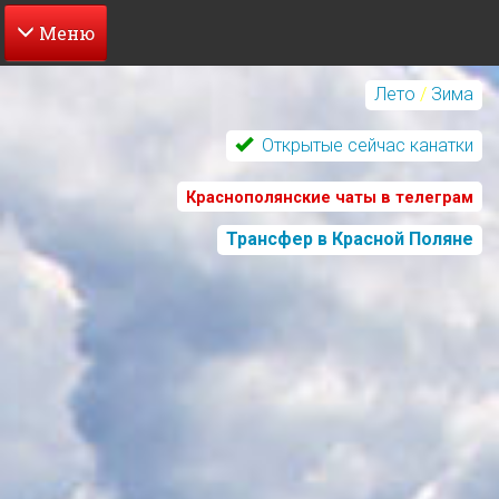
Перейти
к
Лето
/
Зима
основному
содержанию
Открытые сейчас канатки
Краснополянские чаты в телеграм
Трансфер в Красной Поляне