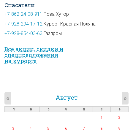
Спасатели
+7-862-24-08-911
Роза Хутор
+7-928-294-17-12
Курорт Красная Поляна
+7-928-854-03-63
Газпром
Все акции, скидки и
спец­предложе­ния
на курорте
Август
«
»
п
в
с
ч
п
с
в
1
2
3
4
5
6
7
8
9