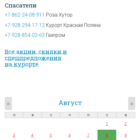
Спасатели
+7-862-24-08-911
Роза Хутор
+7-928-294-17-12
Курорт Красная Поляна
+7-928-854-03-63
Газпром
Все акции, скидки и
спец­предложе­ния
на курорте
Август
«
»
п
в
с
ч
п
с
в
1
2
3
4
5
6
7
8
9