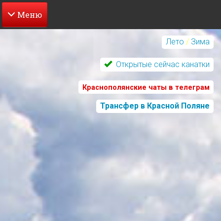
Перейти
к
Лето
/
Зима
основному
содержанию
Открытые сейчас канатки
Краснополянские чаты в телеграм
Трансфер в Красной Поляне