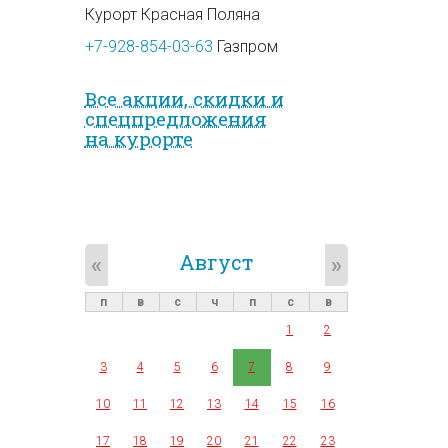
Курорт Красная Поляна
+7-928-854-03-63
Газпром
Все акции, скидки и
спец­предложе­ния
на курорте
Август
«
»
п
в
с
ч
п
с
в
1
2
3
4
5
6
7
8
9
10
11
12
13
14
15
16
17
18
19
20
21
22
23