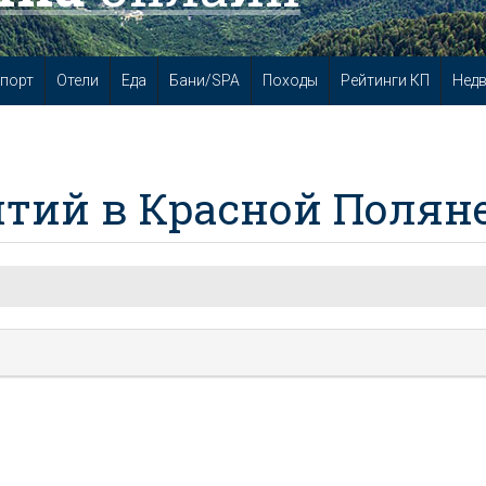
порт
Отели
Еда
Бани/SPA
Походы
Рейтинги КП
Нед
тий в Красной Полян