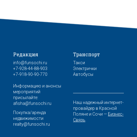
Редакция
Транспорт
info@funsochi.ru
Такси
+7-928-44-88-903
Электрички
+7-918-90-90-770
Автобусы
Информацию и анонсы
мероприятий
присылайте:
Наш надежный интернет-
afisha@funsochi.ru
провайдер в Красной
Покупка/аренда
Поляне и Сочи —
Бизнес-
недвижимости
Связь
.
realty@funsochi.ru