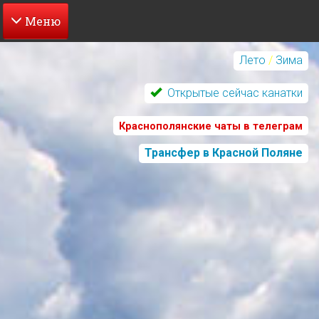
Перейти
к
Лето
/
Зима
основному
содержанию
Открытые сейчас канатки
Краснополянские чаты в телеграм
Трансфер в Красной Поляне