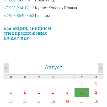
+7-862-24-08-911
Роза Хутор
+7-928-294-17-12
Курорт Красная Поляна
+7-928-854-03-63
Газпром
Все акции, скидки и
спец­предложе­ния
на курорте
Август
«
»
п
в
с
ч
п
с
в
1
2
3
4
5
6
7
8
9
10
11
12
13
14
15
16