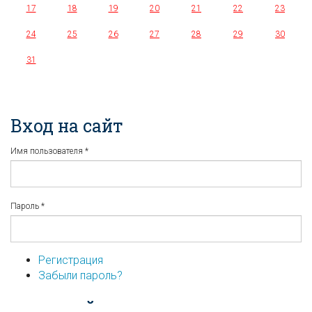
17
18
19
20
21
22
23
24
25
26
27
28
29
30
31
Вход на сайт
Имя пользователя
*
Пароль
*
Регистрация
Забыли пароль?
...или войдите используя