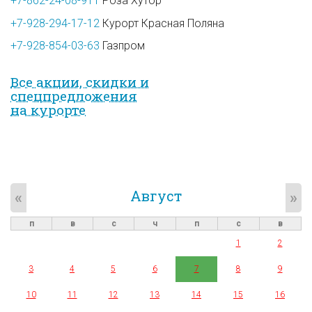
+7-862-24-08-911
Роза Хутор
+7-928-294-17-12
Курорт Красная Поляна
+7-928-854-03-63
Газпром
Все акции, скидки и
спец­предложе­ния
на курорте
Август
«
»
п
в
с
ч
п
с
в
1
2
3
4
5
6
7
8
9
10
11
12
13
14
15
16