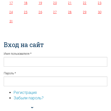
17
18
19
20
21
22
23
24
25
26
27
28
29
30
31
Вход на сайт
Имя пользователя
*
Пароль
*
Регистрация
Забыли пароль?
...или войдите используя