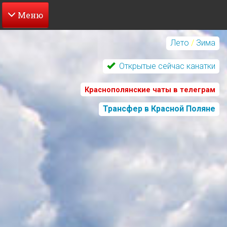
Перейти
к
Лето
/
Зима
основному
содержанию
Открытые сейчас канатки
Краснополянские чаты в телеграм
Трансфер в Красной Поляне