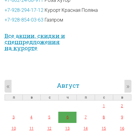
+7-862-24-08-911
Роза Хутор
+7-928-294-17-12
Курорт Красная Поляна
+7-928-854-03-63
Газпром
Все акции, скидки и
спец­предложе­ния
на курорте
Август
«
»
п
в
с
ч
п
с
в
1
2
3
4
5
6
7
8
9
10
11
12
13
14
15
16