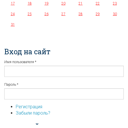
17
18
19
20
21
22
23
24
25
26
27
28
29
30
31
Вход на сайт
Имя пользователя
*
Пароль
*
Регистрация
Забыли пароль?
...или войдите используя