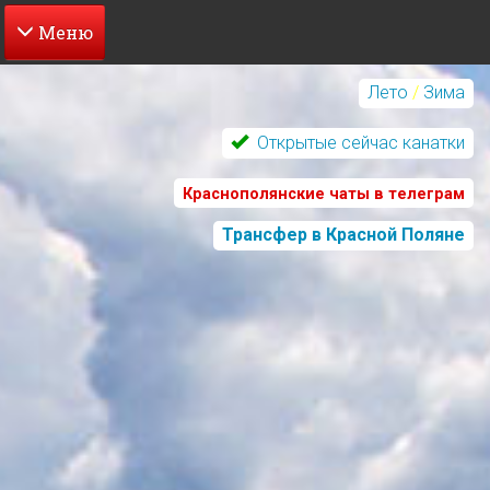
Перейти
к
Лето
/
Зима
основному
содержанию
Открытые сейчас канатки
Краснополянские чаты в телеграм
Трансфер в Красной Поляне