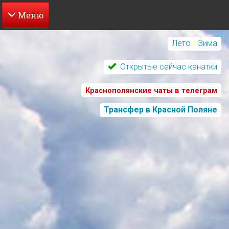
Перейти
к
Лето
/
Зима
основному
содержанию
Открытые сейчас канатки
Краснополянские чаты в телеграм
Трансфер в Красной Поляне