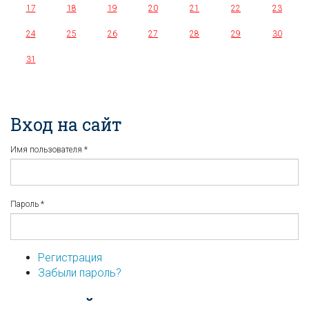
17
18
19
20
21
22
23
24
25
26
27
28
29
30
31
Вход на сайт
Имя пользователя
*
Пароль
*
Регистрация
Забыли пароль?
...или войдите используя