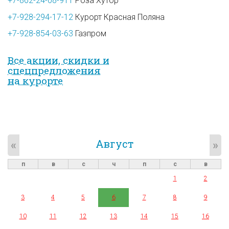
+7-862-24-08-911
Роза Хутор
+7-928-294-17-12
Курорт Красная Поляна
+7-928-854-03-63
Газпром
Все акции, скидки и
спец­предложе­ния
на курорте
Август
«
»
п
в
с
ч
п
с
в
1
2
3
4
5
6
7
8
9
10
11
12
13
14
15
16