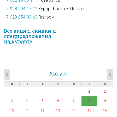
+7-862-24-08-911
Роза Хутор
+7-928-294-17-12
Курорт Красная Поляна
+7-928-854-03-63
Газпром
Все акции, скидки и
спец­предложе­ния
на курорте
Август
«
»
п
в
с
ч
п
с
в
1
2
3
4
5
6
7
8
9
10
11
12
13
14
15
16