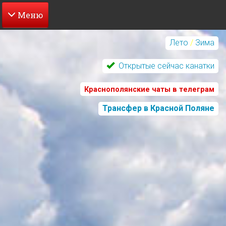
Перейти
к
Лето
/
Зима
основному
содержанию
Открытые сейчас канатки
Краснополянские чаты в телеграм
Трансфер в Красной Поляне