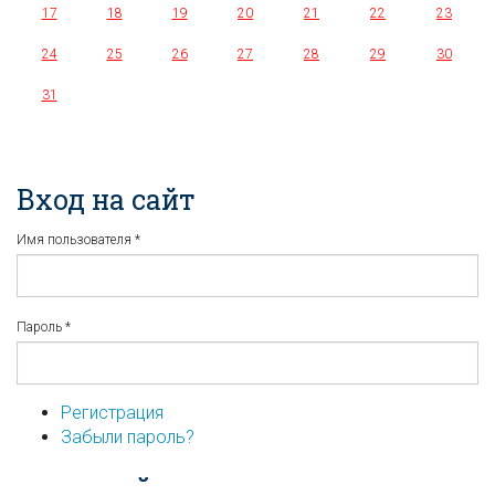
17
18
19
20
21
22
23
24
25
26
27
28
29
30
31
Вход на сайт
Имя пользователя
*
Пароль
*
Регистрация
Забыли пароль?
...или войдите используя