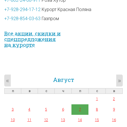
+7-862-24-08-911
Роза Хутор
+7-928-294-17-12
Курорт Красная Поляна
+7-928-854-03-63
Газпром
Все акции, скидки и
спец­предложе­ния
на курорте
Август
«
»
п
в
с
ч
п
с
в
1
2
3
4
5
6
7
8
9
10
11
12
13
14
15
16