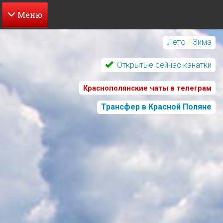
Перейти
к
Лето
/
Зима
основному
содержанию
Открытые сейчас канатки
Краснополянские чаты в телеграм
Трансфер в Красной Поляне