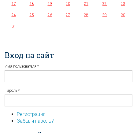
17
18
19
20
21
22
23
24
25
26
27
28
29
30
31
Вход на сайт
Имя пользователя
*
Пароль
*
Регистрация
Забыли пароль?
...или войдите используя