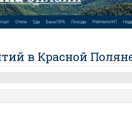
порт
Отели
Еда
Бани/SPA
Походы
Рейтинги КП
Нед
тий в Красной Полян