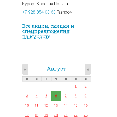
Курорт Красная Поляна
+7-928-854-03-63
Газпром
Все акции, скидки и
спец­предложе­ния
на курорте
Август
«
»
п
в
с
ч
п
с
в
1
2
3
4
5
6
7
8
9
10
11
12
13
14
15
16
17
18
19
20
21
22
23