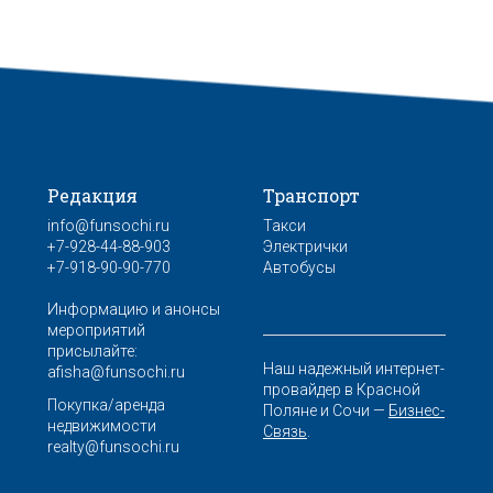
Редакция
Транспорт
info@funsochi.ru
Такси
+7-928-44-88-903
Электрички
+7-918-90-90-770
Автобусы
Информацию и анонсы
мероприятий
присылайте:
Наш надежный интернет-
afisha@funsochi.ru
провайдер в Красной
Покупка/аренда
Поляне и Сочи —
Бизнес-
недвижимости
Связь
.
realty@funsochi.ru