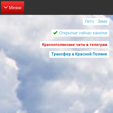
Перейти
к
Лето
/
Зима
основному
содержанию
Открытые сейчас канатки
Краснополянские чаты в телеграм
Трансфер в Красной Поляне