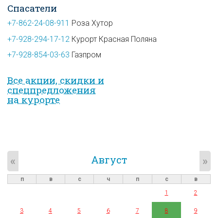
Спасатели
+7-862-24-08-911
Роза Хутор
+7-928-294-17-12
Курорт Красная Поляна
+7-928-854-03-63
Газпром
Все акции, скидки и
спец­предложе­ния
на курорте
Август
«
»
п
в
с
ч
п
с
в
1
2
3
4
5
6
7
8
9