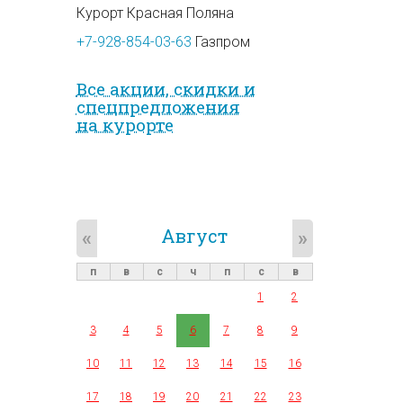
Курорт Красная Поляна
+7-928-854-03-63
Газпром
Все акции, скидки и
спец­предложе­ния
на курорте
Август
«
»
п
в
с
ч
п
с
в
1
2
3
4
5
6
7
8
9
10
11
12
13
14
15
16
17
18
19
20
21
22
23