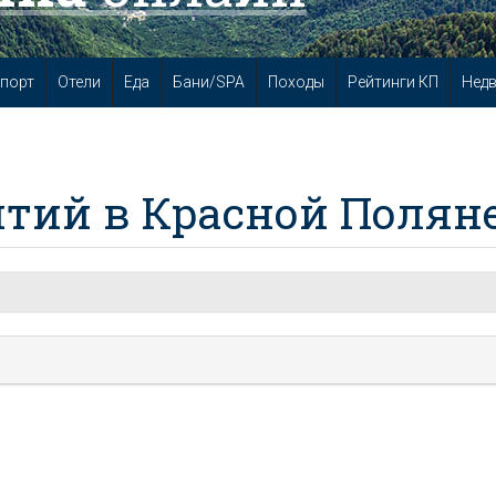
порт
Отели
Еда
Бани/SPA
Походы
Рейтинги КП
Нед
тий в Красной Полян