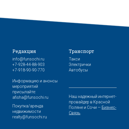
Редакция
Транспорт
info@funsochi.ru
Такси
+7-928-44-88-903
Электрички
+7-918-90-90-770
Автобусы
Информацию и анонсы
мероприятий
присылайте:
Наш надежный интернет-
afisha@funsochi.ru
провайдер в Красной
Покупка/аренда
Поляне и Сочи —
Бизнес-
недвижимости
Связь
.
realty@funsochi.ru