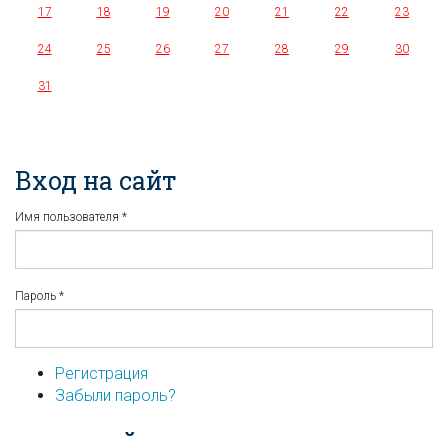
17
18
19
20
21
22
23
24
25
26
27
28
29
30
31
Вход на сайт
Имя пользователя
*
Пароль
*
Регистрация
Забыли пароль?
...или войдите используя