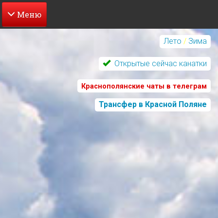
Перейти
к
Лето
/
Зима
основному
содержанию
Открытые сейчас канатки
Краснополянские чаты в телеграм
Трансфер в Красной Поляне