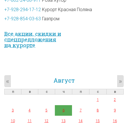
+7-862-24-08-911
Роза Хутор
+7-928-294-17-12
Курорт Красная Поляна
+7-928-854-03-63
Газпром
Все акции, скидки и
спец­предложе­ния
на курорте
Август
«
»
п
в
с
ч
п
с
в
1
2
3
4
5
6
7
8
9
10
11
12
13
14
15
16