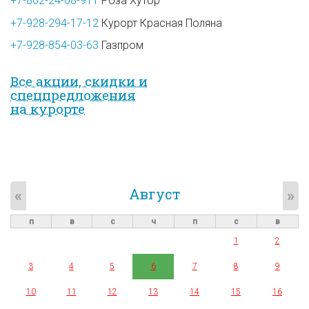
+7-862-24-08-911
Роза Хутор
+7-928-294-17-12
Курорт Красная Поляна
+7-928-854-03-63
Газпром
Все акции, скидки и
спец­предложе­ния
на курорте
Август
«
»
п
в
с
ч
п
с
в
1
2
3
4
5
6
7
8
9
10
11
12
13
14
15
16