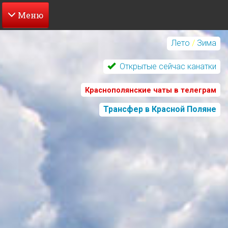
Перейти
к
Лето
/
Зима
основному
содержанию
Открытые сейчас канатки
Краснополянские чаты в телеграм
Трансфер в Красной Поляне