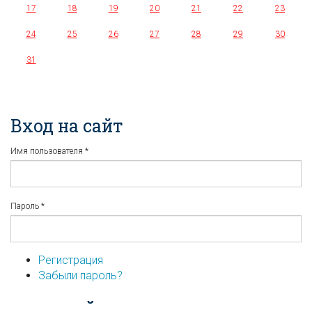
17
18
19
20
21
22
23
24
25
26
27
28
29
30
31
Вход на сайт
Имя пользователя
*
Пароль
*
Регистрация
Забыли пароль?
...или войдите используя