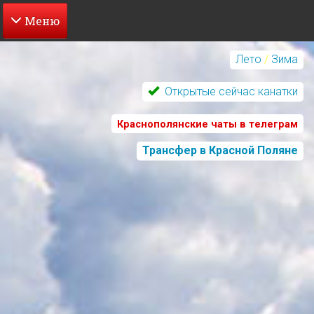
Перейти
к
Лето
/
Зима
основному
содержанию
Открытые сейчас канатки
Краснополянские чаты в телеграм
Трансфер в Красной Поляне