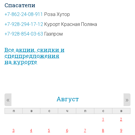
Спасатели
+7-862-24-08-911
Роза Хутор
+7-928-294-17-12
Курорт Красная Поляна
+7-928-854-03-63
Газпром
Все акции, скидки и
спец­предложе­ния
на курорте
Август
«
»
п
в
с
ч
п
с
в
1
2
3
4
5
6
7
8
9