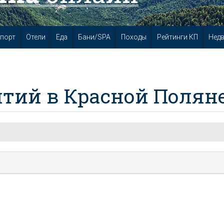
порт
Отели
Еда
Бани/SPA
Походы
Рейтинги КП
Нед
тий в Красной Полян