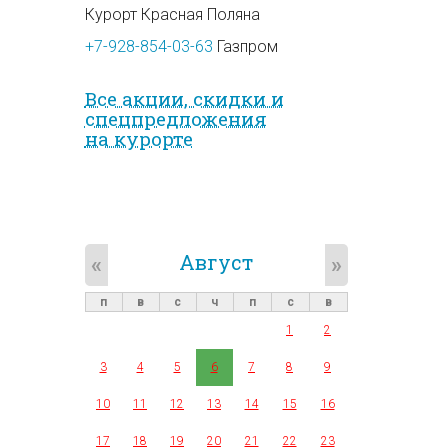
Курорт Красная Поляна
+7-928-854-03-63
Газпром
Все акции, скидки и
спец­предложе­ния
на курорте
Август
«
»
п
в
с
ч
п
с
в
1
2
3
4
5
6
7
8
9
10
11
12
13
14
15
16
17
18
19
20
21
22
23