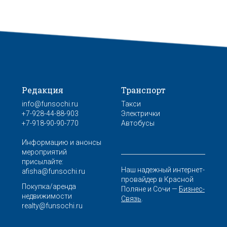
Редакция
Транспорт
info@funsochi.ru
Такси
+7-928-44-88-903
Электрички
+7-918-90-90-770
Автобусы
Информацию и анонсы
мероприятий
присылайте:
Наш надежный интернет-
afisha@funsochi.ru
провайдер в Красной
Покупка/аренда
Поляне и Сочи —
Бизнес-
недвижимости
Связь
.
realty@funsochi.ru