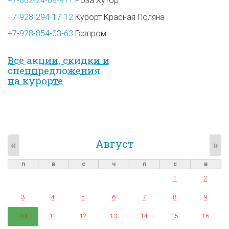
+7-862-24-08-911
Роза Хутор
+7-928-294-17-12
Курорт Красная Поляна
+7-928-854-03-63
Газпром
Все акции, скидки и
спец­предложе­ния
на курорте
Август
«
»
п
в
с
ч
п
с
в
1
2
3
4
5
6
7
8
9
10
11
12
13
14
15
16