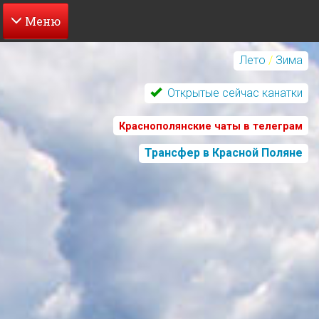
Перейти
к
Лето
/
Зима
основному
содержанию
Открытые сейчас канатки
Краснополянские чаты в телеграм
Трансфер в Красной Поляне