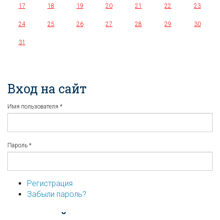
17
18
19
20
21
22
23
24
25
26
27
28
29
30
31
Вход на сайт
Имя пользователя
*
Пароль
*
Регистрация
Забыли пароль?
...или войдите используя