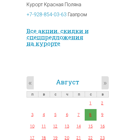
Курорт Красная Поляна
+7-928-854-03-63
Газпром
Все акции, скидки и
спец­предложе­ния
на курорте
Август
«
»
п
в
с
ч
п
с
в
1
2
3
4
5
6
7
8
9
10
11
12
13
14
15
16
17
18
19
20
21
22
23