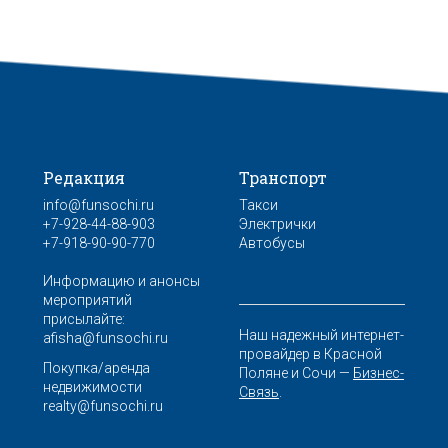
Редакция
Транспорт
info@funsochi.ru
Такси
+7-928-44-88-903
Электрички
+7-918-90-90-770
Автобусы
Информацию и анонсы
мероприятий
присылайте:
Наш надежный интернет-
afisha@funsochi.ru
провайдер в Красной
Покупка/аренда
Поляне и Сочи —
Бизнес-
недвижимости
Связь
.
realty@funsochi.ru