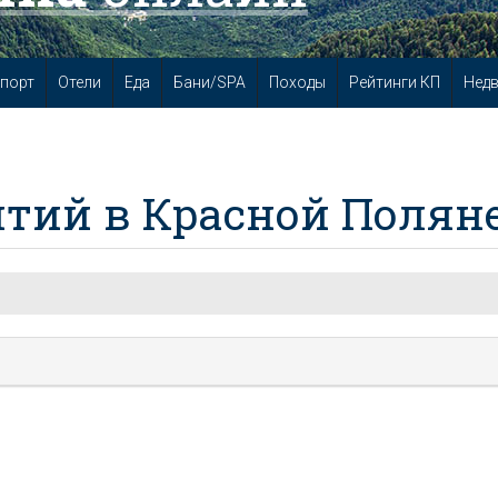
порт
Отели
Еда
Бани/SPA
Походы
Рейтинги КП
Нед
тий в Красной Полян