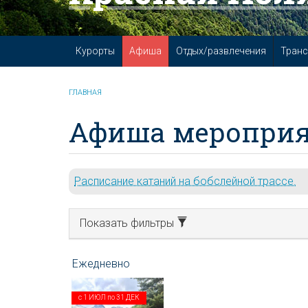
Курорты
Афиша
Отдых/развлечения
Транс
ГЛАВНАЯ
Афиша мероприя
Расписание катаний на бобслейной трассе.
Показать фильтры
с
1 ИЮЛ
по
31 ДЕК