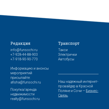
Редакция
Транспорт
info@funsochi.ru
Такси
+7-928-44-88-903
Электрички
+7-918-90-90-770
Автобусы
Информацию и анонсы
мероприятий
присылайте:
Наш надежный интернет-
afisha@funsochi.ru
провайдер в Красной
Покупка/аренда
Поляне и Сочи —
Бизнес-
недвижимости
Связь
.
realty@funsochi.ru