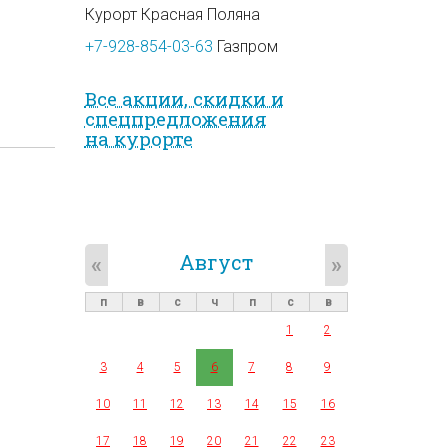
Курорт Красная Поляна
+7-928-854-03-63
Газпром
Все акции, скидки и
спец­предложе­ния
на курорте
Август
«
»
п
в
с
ч
п
с
в
1
2
3
4
5
6
7
8
9
10
11
12
13
14
15
16
17
18
19
20
21
22
23