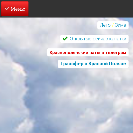
Перейти
к
Лето
/
Зима
основному
содержанию
Открытые сейчас канатки
Краснополянские чаты в телеграм
Трансфер в Красной Поляне