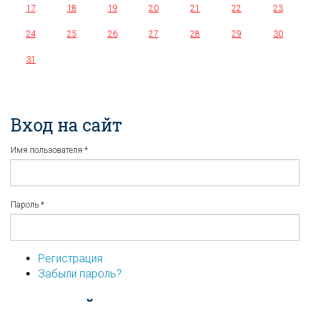
17
18
19
20
21
22
23
24
25
26
27
28
29
30
31
Вход на сайт
Имя пользователя
*
Пароль
*
Регистрация
Забыли пароль?
...или войдите используя