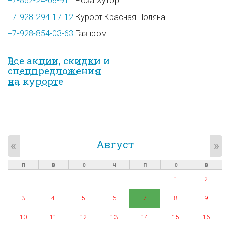
+7-862-24-08-911
Роза Хутор
+7-928-294-17-12
Курорт Красная Поляна
+7-928-854-03-63
Газпром
Все акции, скидки и
спец­предложе­ния
на курорте
Август
«
»
п
в
с
ч
п
с
в
1
2
3
4
5
6
7
8
9
10
11
12
13
14
15
16