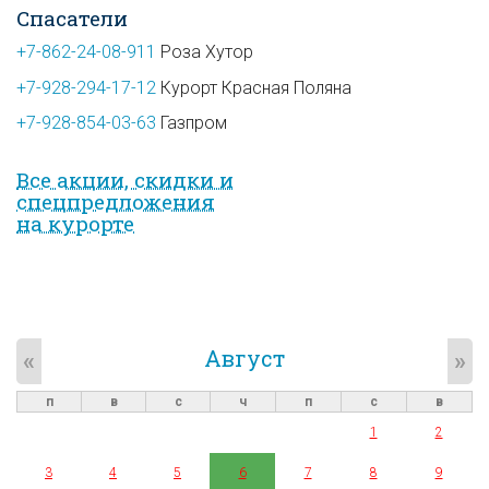
Спасатели
+7-862-24-08-911
Роза Хутор
+7-928-294-17-12
Курорт Красная Поляна
+7-928-854-03-63
Газпром
Все акции, скидки и
спец­предложе­ния
на курорте
Август
«
»
п
в
с
ч
п
с
в
1
2
3
4
5
6
7
8
9