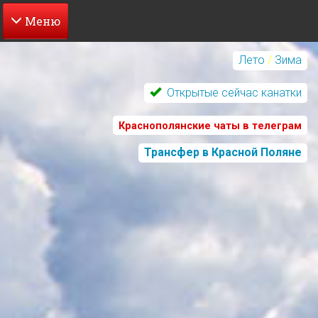
Перейти
к
Лето
/
Зима
основному
содержанию
Открытые сейчас канатки
Краснополянские чаты в телеграм
Трансфер в Красной Поляне