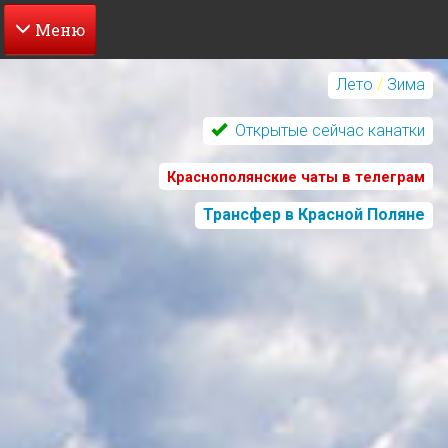
Перейти
к
Лето
/
Зима
основному
содержанию
Открытые сейчас канатки
Краснополянские чаты в телеграм
Трансфер в Красной Поляне