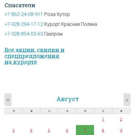
Спасатели
+7-862-24-08-911
Роза Хутор
+7-928-294-17-12
Курорт Красная Поляна
+7-928-854-03-63
Газпром
Все акции, скидки и
спец­предложе­ния
на курорте
Август
«
»
п
в
с
ч
п
с
в
1
2
3
4
5
6
7
8
9