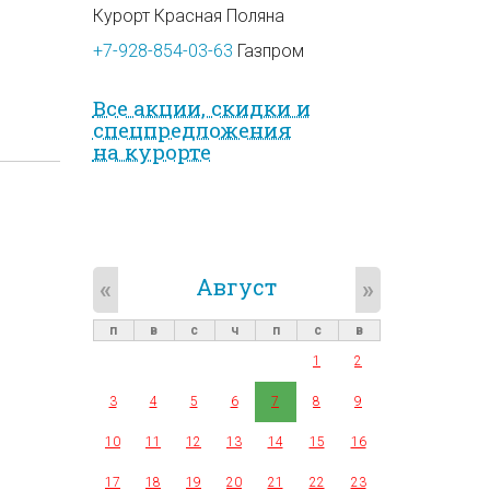
Курорт Красная Поляна
+7-928-854-03-63
Газпром
Все акции, скидки и
спец­предложе­ния
на курорте
Август
«
»
п
в
с
ч
п
с
в
1
2
3
4
5
6
7
8
9
10
11
12
13
14
15
16
17
18
19
20
21
22
23