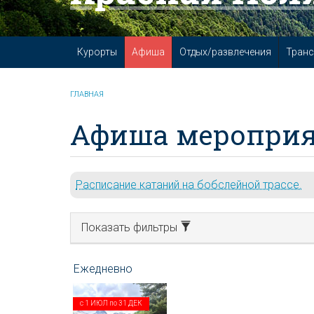
Курорты
Афиша
Отдых/развлечения
Транс
ГЛАВНАЯ
Афиша мероприя
Расписание катаний на бобслейной трассе.
Показать фильтры
с
1 ИЮЛ
по
31 ДЕК