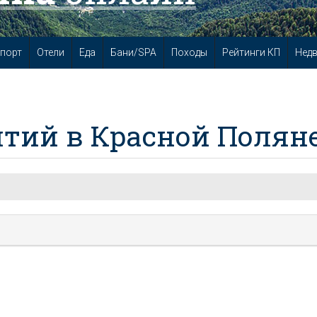
порт
Отели
Еда
Бани/SPA
Походы
Рейтинги КП
Нед
тий в Красной Полян