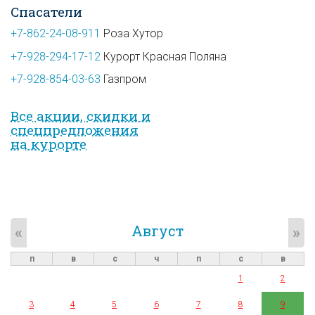
Спасатели
+7-862-24-08-911
Роза Хутор
+7-928-294-17-12
Курорт Красная Поляна
+7-928-854-03-63
Газпром
Все акции, скидки и
спец­предложе­ния
на курорте
Август
«
»
п
в
с
ч
п
с
в
1
2
3
4
5
6
7
8
9