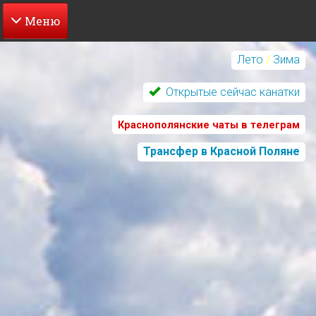
Перейти
к
Лето
/
Зима
основному
содержанию
Открытые сейчас канатки
Краснополянские чаты в телеграм
Трансфер в Красной Поляне