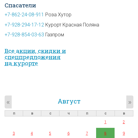
Спасатели
+7-862-24-08-911
Роза Хутор
+7-928-294-17-12
Курорт Красная Поляна
+7-928-854-03-63
Газпром
Все акции, скидки и
спец­предложе­ния
на курорте
Август
«
»
п
в
с
ч
п
с
в
1
2
3
4
5
6
7
8
9