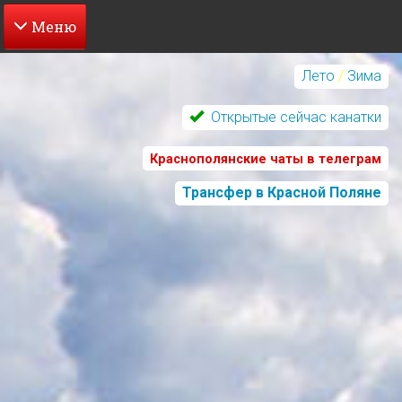
Перейти
к
Лето
/
Зима
основному
содержанию
Открытые сейчас канатки
Краснополянские чаты в телеграм
Трансфер в Красной Поляне