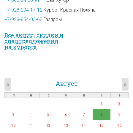
+7-862-24-08-911
Роза Хутор
+7-928-294-17-12
Курорт Красная Поляна
+7-928-854-03-63
Газпром
Все акции, скидки и
спец­предложе­ния
на курорте
Август
«
»
п
в
с
ч
п
с
в
1
2
3
4
5
6
7
8
9
10
11
12
13
14
15
16