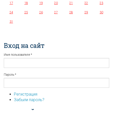
17
18
19
20
21
22
23
24
25
26
27
28
29
30
31
Вход на сайт
Имя пользователя
*
Пароль
*
Регистрация
Забыли пароль?
...или войдите используя