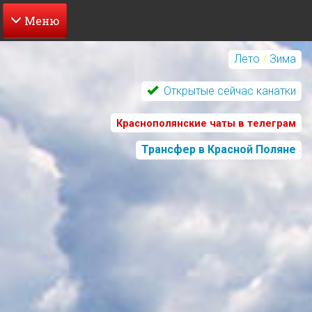
Перейти
к
Лето
/
Зима
основному
содержанию
Открытые сейчас канатки
Краснополянские чаты в телеграм
Трансфер в Красной Поляне