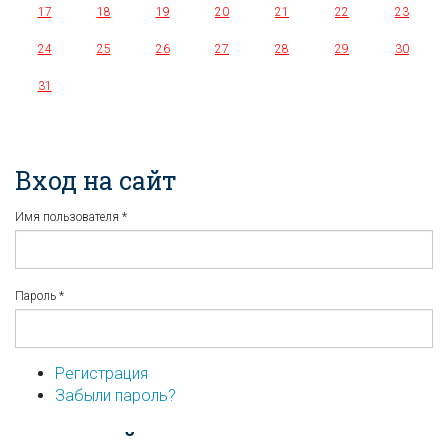
17
18
19
20
21
22
23
24
25
26
27
28
29
30
31
Вход на сайт
Имя пользователя
*
Пароль
*
Регистрация
Забыли пароль?
...или войдите используя