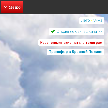
Перейти
к
Лето
/
Зима
основному
содержанию
Открытые сейчас канатки
Краснополянские чаты в телеграм
Трансфер в Красной Поляне