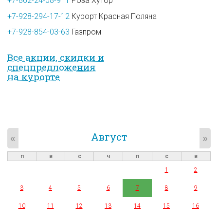
+7-862-24-08-911
Роза Хутор
+7-928-294-17-12
Курорт Красная Поляна
+7-928-854-03-63
Газпром
Все акции, скидки и
спец­предложе­ния
на курорте
Август
«
»
п
в
с
ч
п
с
в
1
2
3
4
5
6
7
8
9
10
11
12
13
14
15
16