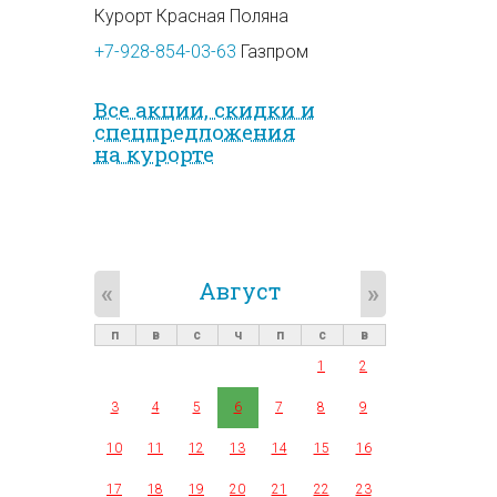
Курорт Красная Поляна
+7-928-854-03-63
Газпром
Все акции, скидки и
спец­предложе­ния
на курорте
Август
«
»
п
в
с
ч
п
с
в
1
2
3
4
5
6
7
8
9
10
11
12
13
14
15
16
17
18
19
20
21
22
23