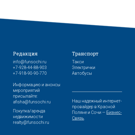
Редакция
Транспорт
info@funsochi.ru
Такси
+7-928-44-88-903
Электрички
+7-918-90-90-770
Автобусы
Информацию и анонсы
мероприятий
присылайте:
Наш надежный интернет-
afisha@funsochi.ru
провайдер в Красной
Покупка/аренда
Поляне и Сочи —
Бизнес-
недвижимости
Связь
.
realty@funsochi.ru