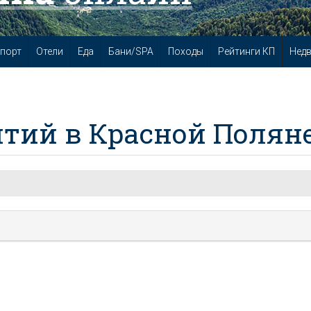
порт
Отели
Еда
Бани/SPA
Походы
Рейтинги КП
Нед
тий в Красной Полян