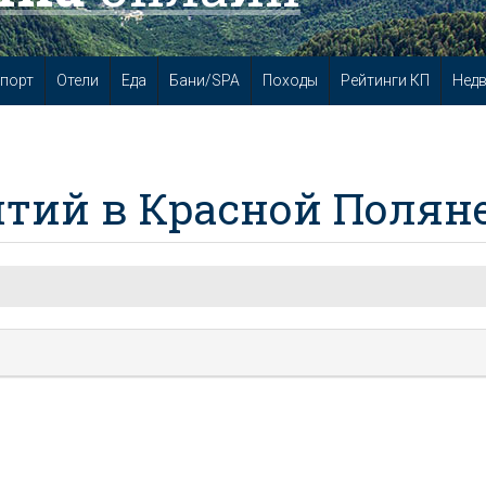
порт
Отели
Еда
Бани/SPA
Походы
Рейтинги КП
Нед
тий в Красной Полян