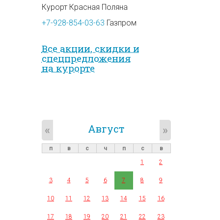
Курорт Красная Поляна
+7-928-854-03-63
Газпром
Все акции, скидки и
спец­предложе­ния
на курорте
Август
«
»
п
в
с
ч
п
с
в
1
2
3
4
5
6
7
8
9
10
11
12
13
14
15
16
17
18
19
20
21
22
23