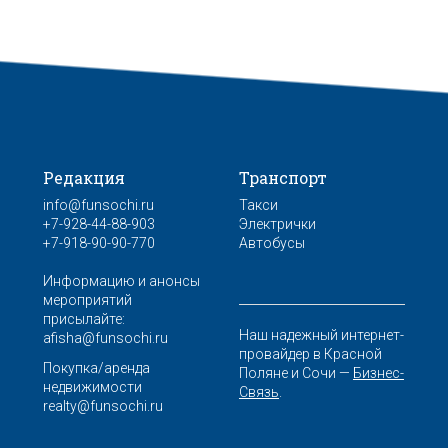
Редакция
Транспорт
info@funsochi.ru
Такси
+7-928-44-88-903
Электрички
+7-918-90-90-770
Автобусы
Информацию и анонсы
мероприятий
присылайте:
Наш надежный интернет-
afisha@funsochi.ru
провайдер в Красной
Покупка/аренда
Поляне и Сочи —
Бизнес-
недвижимости
Связь
.
realty@funsochi.ru