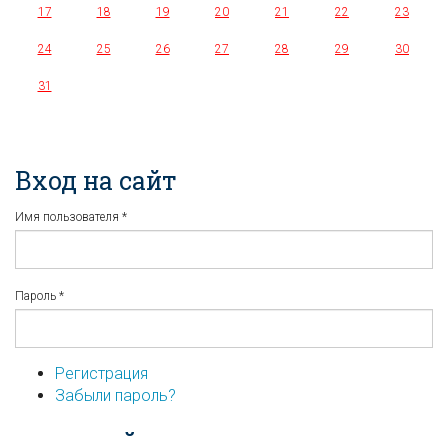
17
18
19
20
21
22
23
24
25
26
27
28
29
30
31
Вход на сайт
Имя пользователя
*
Пароль
*
Регистрация
Забыли пароль?
...или войдите используя