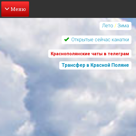
Перейти
к
Лето
/
Зима
основному
содержанию
Открытые сейчас канатки
Краснополянские чаты в телеграм
Трансфер в Красной Поляне