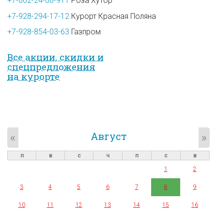
+7-862-24-08-911
Роза Хутор
+7-928-294-17-12
Курорт Красная Поляна
+7-928-854-03-63
Газпром
Все акции, скидки и
спец­предложе­ния
на курорте
Август
«
»
п
в
с
ч
п
с
в
1
2
3
4
5
6
7
8
9
10
11
12
13
14
15
16