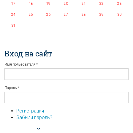
17
18
19
20
21
22
23
24
25
26
27
28
29
30
31
Вход на сайт
Имя пользователя
*
Пароль
*
Регистрация
Забыли пароль?
...или войдите используя