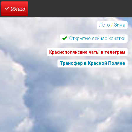
Перейти
к
Лето
/
Зима
основному
содержанию
Открытые сейчас канатки
Краснополянские чаты в телеграм
Трансфер в Красной Поляне