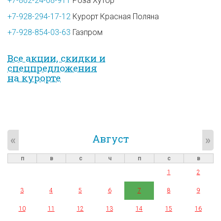
+7-862-24-08-911
Роза Хутор
+7-928-294-17-12
Курорт Красная Поляна
+7-928-854-03-63
Газпром
Все акции, скидки и
спец­предложе­ния
на курорте
Август
«
»
п
в
с
ч
п
с
в
1
2
3
4
5
6
7
8
9
10
11
12
13
14
15
16