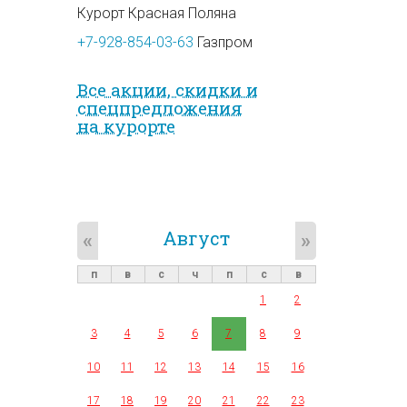
Курорт Красная Поляна
+7-928-854-03-63
Газпром
Все акции, скидки и
спец­предложе­ния
на курорте
Август
«
»
п
в
с
ч
п
с
в
1
2
3
4
5
6
7
8
9
10
11
12
13
14
15
16
17
18
19
20
21
22
23