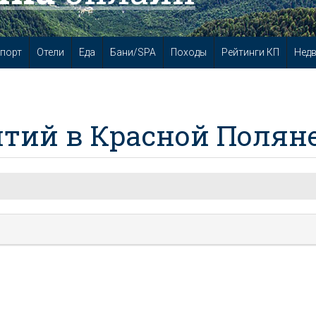
порт
Отели
Еда
Бани/SPA
Походы
Рейтинги КП
Нед
тий в Красной Полян