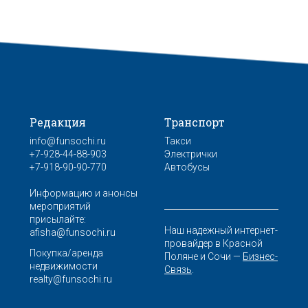
Редакция
Транспорт
info@funsochi.ru
Такси
+7-928-44-88-903
Электрички
+7-918-90-90-770
Автобусы
Информацию и анонсы
мероприятий
присылайте:
Наш надежный интернет-
afisha@funsochi.ru
провайдер в Красной
Покупка/аренда
Поляне и Сочи —
Бизнес-
недвижимости
Связь
.
realty@funsochi.ru