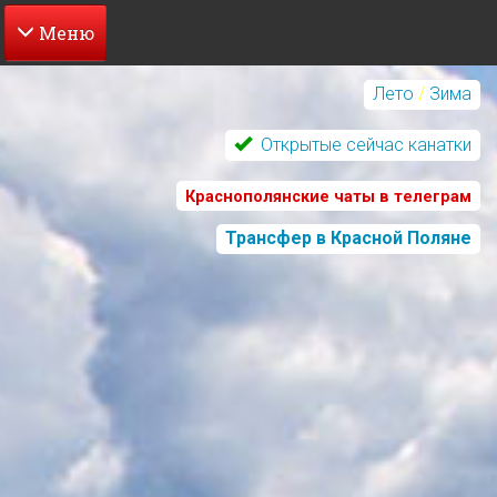
Перейти
к
Лето
/
Зима
основному
содержанию
Открытые сейчас канатки
Краснополянские чаты в телеграм
Трансфер в Красной Поляне