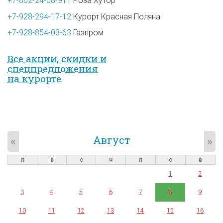
+7-862-24-08-911
Роза Хутор
+7-928-294-17-12
Курорт Красная Поляна
+7-928-854-03-63
Газпром
Все акции, скидки и
спец­предложе­ния
на курорте
Август
«
»
п
в
с
ч
п
с
в
1
2
3
4
5
6
7
8
9
10
11
12
13
14
15
16