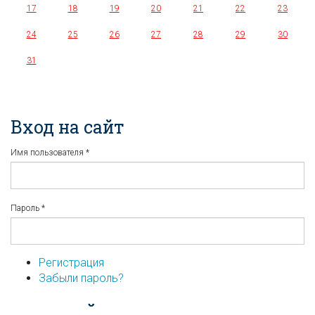
17
18
19
20
21
22
23
24
25
26
27
28
29
30
31
Вход на сайт
Имя пользователя
*
Пароль
*
Регистрация
Забыли пароль?
...или войдите используя