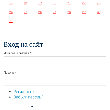
17
18
19
20
21
22
23
24
25
26
27
28
29
30
31
Вход на сайт
Имя пользователя
*
Пароль
*
Регистрация
Забыли пароль?
...или войдите используя