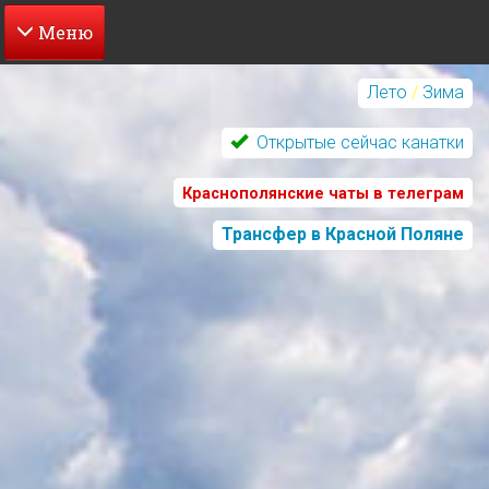
Перейти
к
Лето
/
Зима
основному
содержанию
Открытые сейчас канатки
Краснополянские чаты в телеграм
Трансфер в Красной Поляне