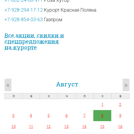
+7-862-24-08-911
Роза Хутор
+7-928-294-17-12
Курорт Красная Поляна
+7-928-854-03-63
Газпром
Все акции, скидки и
спец­предложе­ния
на курорте
Август
«
»
п
в
с
ч
п
с
в
1
2
3
4
5
6
7
8
9
10
11
12
13
14
15
16