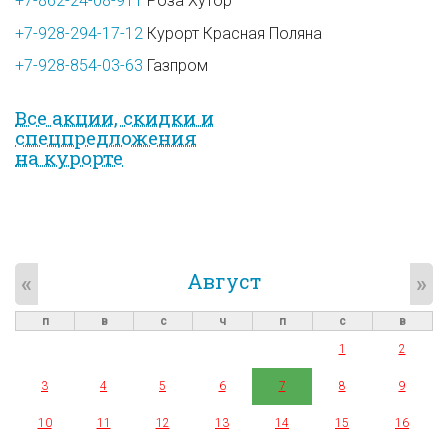
+7-862-24-08-911
Роза Хутор
+7-928-294-17-12
Курорт Красная Поляна
+7-928-854-03-63
Газпром
Все акции, скидки и
спец­предложе­ния
на курорте
Август
«
»
п
в
с
ч
п
с
в
1
2
3
4
5
6
7
8
9
10
11
12
13
14
15
16