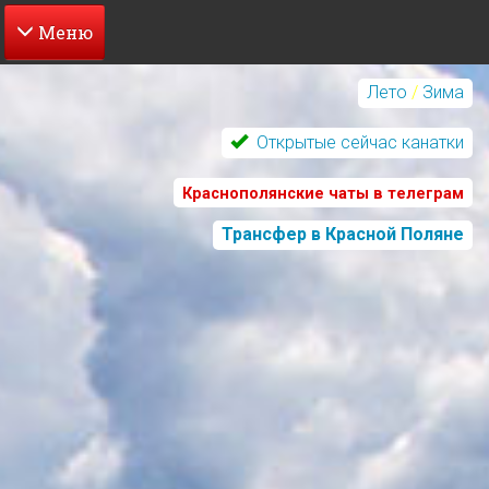
Перейти
к
Лето
/
Зима
основному
содержанию
Открытые сейчас канатки
Краснополянские чаты в телеграм
Трансфер в Красной Поляне