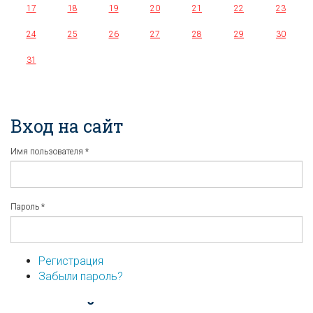
17
18
19
20
21
22
23
24
25
26
27
28
29
30
31
Вход на сайт
Имя пользователя
*
Пароль
*
Регистрация
Забыли пароль?
...или войдите используя