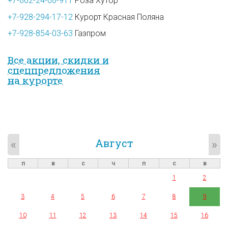
+7-862-24-08-911
Роза Хутор
+7-928-294-17-12
Курорт Красная Поляна
+7-928-854-03-63
Газпром
Все акции, скидки и
спец­предложе­ния
на курорте
Август
«
»
п
в
с
ч
п
с
в
1
2
3
4
5
6
7
8
9
10
11
12
13
14
15
16