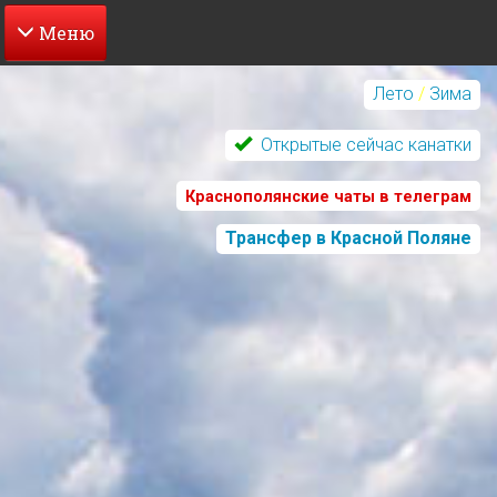
Перейти
к
Лето
/
Зима
основному
содержанию
Открытые сейчас канатки
Краснополянские чаты в телеграм
Трансфер в Красной Поляне