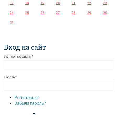
17
18
19
20
21
22
23
24
25
26
27
28
29
30
31
Вход на сайт
Имя пользователя
*
Пароль
*
Регистрация
Забыли пароль?
...или войдите используя