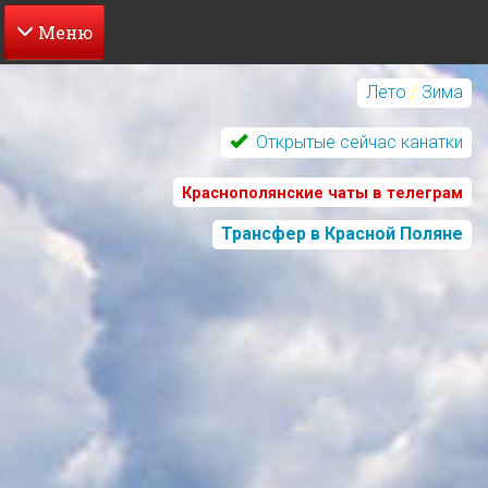
Перейти
к
Лето
/
Зима
основному
содержанию
Открытые сейчас канатки
Краснополянские чаты в телеграм
Трансфер в Красной Поляне