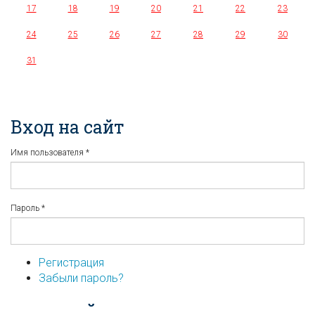
17
18
19
20
21
22
23
24
25
26
27
28
29
30
31
Вход на сайт
Имя пользователя
*
Пароль
*
Регистрация
Забыли пароль?
...или войдите используя