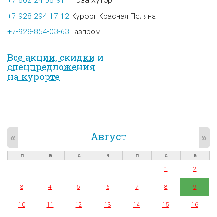
+7-862-24-08-911
Роза Хутор
+7-928-294-17-12
Курорт Красная Поляна
+7-928-854-03-63
Газпром
Все акции, скидки и
спец­предложе­ния
на курорте
Август
«
»
п
в
с
ч
п
с
в
1
2
3
4
5
6
7
8
9
10
11
12
13
14
15
16