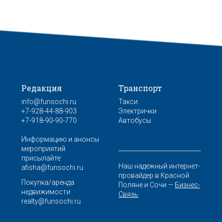
Редакция
Транспорт
info@funsochi.ru
Такси
+7-928-44-88-903
Электрички
+7-918-90-90-770
Автобусы
Информацию и анонсы
мероприятий
присылайте:
Наш надежный интернет-
afisha@funsochi.ru
провайдер в Красной
Покупка/аренда
Поляне и Сочи —
Бизнес-
недвижимости
Связь
.
realty@funsochi.ru