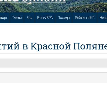
порт
Отели
Еда
Бани/SPA
Походы
Рейтинги КП
Нед
тий в Красной Полян