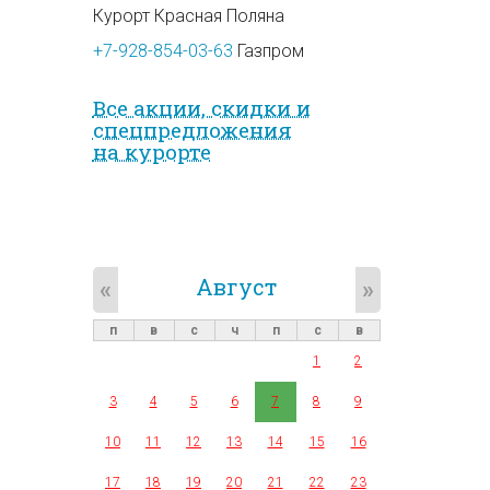
Курорт Красная Поляна
+7-928-854-03-63
Газпром
Все акции, скидки и
спец­предложе­ния
на курорте
Август
«
»
п
в
с
ч
п
с
в
1
2
3
4
5
6
7
8
9
10
11
12
13
14
15
16
17
18
19
20
21
22
23