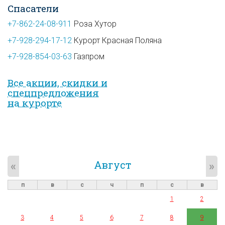
Спасатели
+7-862-24-08-911
Роза Хутор
+7-928-294-17-12
Курорт Красная Поляна
+7-928-854-03-63
Газпром
Все акции, скидки и
спец­предложе­ния
на курорте
Август
«
»
п
в
с
ч
п
с
в
1
2
3
4
5
6
7
8
9