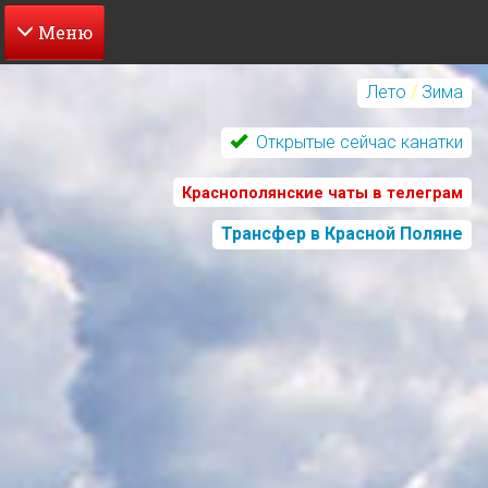
Перейти
к
Лето
/
Зима
основному
содержанию
Открытые сейчас канатки
Краснополянские чаты в телеграм
Трансфер в Красной Поляне