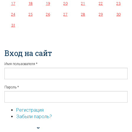
17
18
19
20
21
22
23
24
25
26
27
28
29
30
31
Вход на сайт
Имя пользователя
*
Пароль
*
Регистрация
Забыли пароль?
...или войдите используя