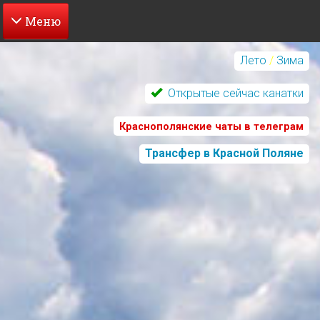
Перейти
к
Лето
/
Зима
основному
содержанию
Открытые сейчас канатки
Краснополянские чаты в телеграм
Трансфер в Красной Поляне