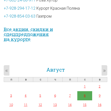
+7-862-24-08-911
Роза Хутор
+7-928-294-17-12
Курорт Красная Поляна
+7-928-854-03-63
Газпром
Все акции, скидки и
спец­предложе­ния
на курорте
Август
«
»
п
в
с
ч
п
с
в
1
2
3
4
5
6
7
8
9
10
11
12
13
14
15
16