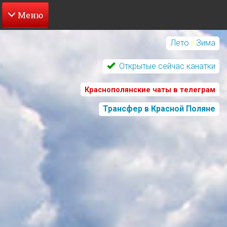
Перейти
к
Лето
/
Зима
основному
содержанию
Открытые сейчас канатки
Краснополянские чаты в телеграм
Трансфер в Красной Поляне