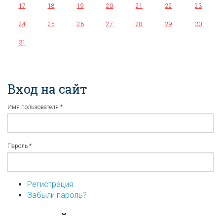
17
18
19
20
21
22
23
24
25
26
27
28
29
30
31
Вход на сайт
Имя пользователя
*
Пароль
*
Регистрация
Забыли пароль?
...или войдите используя