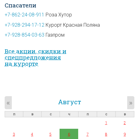
Спасатели
+7-862-24-08-911
Роза Хутор
+7-928-294-17-12
Курорт Красная Поляна
+7-928-854-03-63
Газпром
Все акции, скидки и
спец­предложе­ния
на курорте
Август
«
»
п
в
с
ч
п
с
в
1
2
3
4
5
6
7
8
9