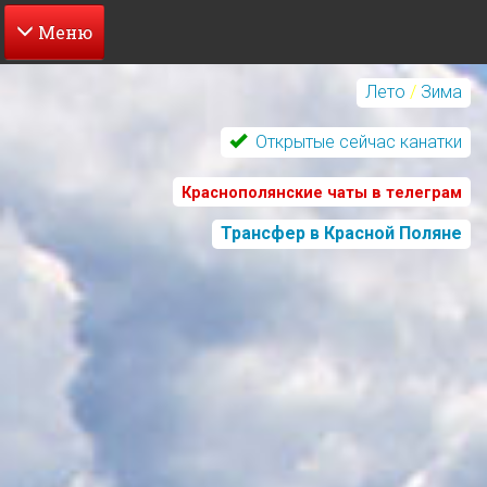
Перейти
к
Лето
/
Зима
основному
содержанию
Открытые сейчас канатки
Краснополянские чаты в телеграм
Трансфер в Красной Поляне