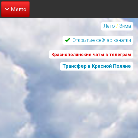
Перейти
к
Лето
/
Зима
основному
содержанию
Открытые сейчас канатки
Краснополянские чаты в телеграм
Трансфер в Красной Поляне