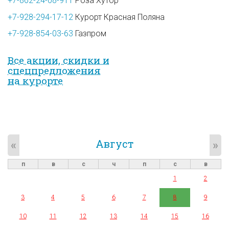
+7-862-24-08-911
Роза Хутор
+7-928-294-17-12
Курорт Красная Поляна
+7-928-854-03-63
Газпром
Все акции, скидки и
спец­предложе­ния
на курорте
Август
«
»
п
в
с
ч
п
с
в
1
2
3
4
5
6
7
8
9
10
11
12
13
14
15
16