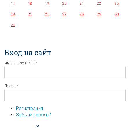
17
18
19
20
21
22
23
24
25
26
27
28
29
30
31
Вход на сайт
Имя пользователя
*
Пароль
*
Регистрация
Забыли пароль?
...или войдите используя