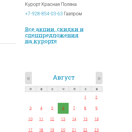
Курорт Красная Поляна
+7-928-854-03-63
Газпром
Все акции, скидки и
спец­предложе­ния
на курорте
Август
«
»
п
в
с
ч
п
с
в
1
2
3
4
5
6
7
8
9
10
11
12
13
14
15
16
17
18
19
20
21
22
23