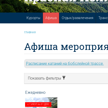
Курорты
Афиша
Отдых/развлечения
Транс
ГЛАВНАЯ
Афиша мероприя
Расписание катаний на бобслейной трассе.
Показать фильтры
с
1 ИЮЛ
по
31 ДЕК