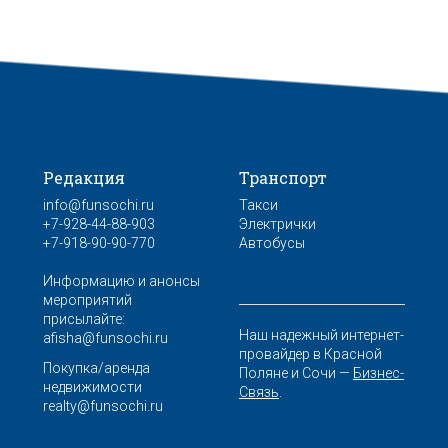
Редакция
Транспорт
info@funsochi.ru
Такси
+7-928-44-88-903
Электрички
+7-918-90-90-770
Автобусы
Информацию и анонсы
мероприятий
присылайте:
Наш надежный интернет-
afisha@funsochi.ru
провайдер в Красной
Покупка/аренда
Поляне и Сочи —
Бизнес-
недвижимости
Связь
.
realty@funsochi.ru