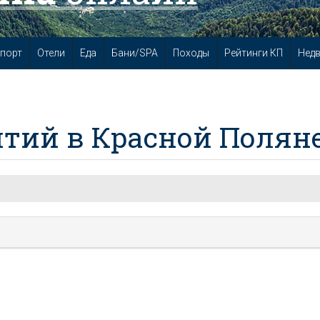
порт
Отели
Еда
Бани/SPA
Походы
Рейтинги КП
Нед
тий в Красной Полян