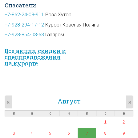
Спасатели
+7-862-24-08-911
Роза Хутор
+7-928-294-17-12
Курорт Красная Поляна
+7-928-854-03-63
Газпром
Все акции, скидки и
спец­предложе­ния
на курорте
Август
«
»
п
в
с
ч
п
с
в
1
2
3
4
5
6
7
8
9