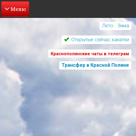
Перейти
к
Лето
/
Зима
основному
содержанию
Открытые сейчас канатки
Краснополянские чаты в телеграм
Трансфер в Красной Поляне