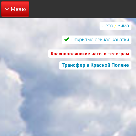
Перейти
к
Лето
/
Зима
основному
содержанию
Открытые сейчас канатки
Краснополянские чаты в телеграм
Трансфер в Красной Поляне