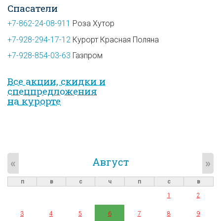
Спасатели
+7-862-24-08-911
Роза Хутор
+7-928-294-17-12
Курорт Красная Поляна
+7-928-854-03-63
Газпром
Все акции, скидки и
спец­предложе­ния
на курорте
Август
«
»
п
в
с
ч
п
с
в
1
2
3
4
5
6
7
8
9