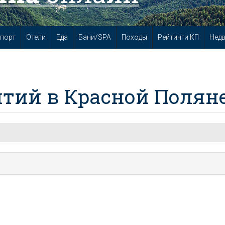
порт
Отели
Еда
Бани/SPA
Походы
Рейтинги КП
Нед
тий в Красной Полян