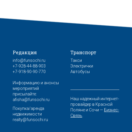
Редакция
Транспорт
info@funsochi.ru
Такси
+7-928-44-88-903
Электрички
+7-918-90-90-770
Автобусы
Информацию и анонсы
мероприятий
присылайте:
Наш надежный интернет-
afisha@funsochi.ru
провайдер в Красной
Покупка/аренда
Поляне и Сочи —
Бизнес-
недвижимости
Связь
.
realty@funsochi.ru