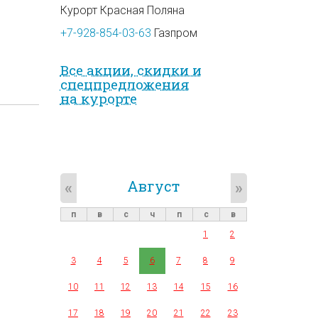
Курорт Красная Поляна
+7-928-854-03-63
Газпром
Все акции, скидки и
спец­предложе­ния
на курорте
Август
«
»
п
в
с
ч
п
с
в
1
2
3
4
5
6
7
8
9
10
11
12
13
14
15
16
17
18
19
20
21
22
23