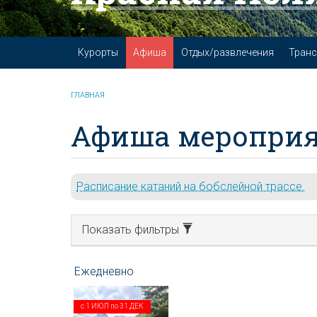
Курорты
Афиша
Отдых/развлечения
Транс
ГЛАВНАЯ
Афиша мероприя
Расписание катаний на бобслейной трассе.
Показать фильтры
с
1 ИЮЛ
по
31 ДЕК