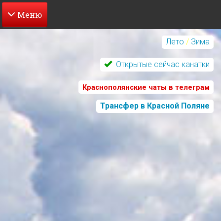
Перейти
к
Лето
/
Зима
основному
содержанию
Открытые сейчас канатки
Краснополянские чаты в телеграм
Трансфер в Красной Поляне