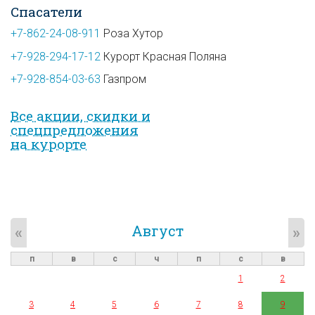
Спасатели
+7-862-24-08-911
Роза Хутор
+7-928-294-17-12
Курорт Красная Поляна
+7-928-854-03-63
Газпром
Все акции, скидки и
спец­предложе­ния
на курорте
Август
«
»
п
в
с
ч
п
с
в
1
2
3
4
5
6
7
8
9