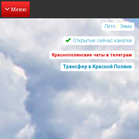
Перейти
к
Лето
/
Зима
основному
содержанию
Открытые сейчас канатки
Краснополянские чаты в телеграм
Трансфер в Красной Поляне