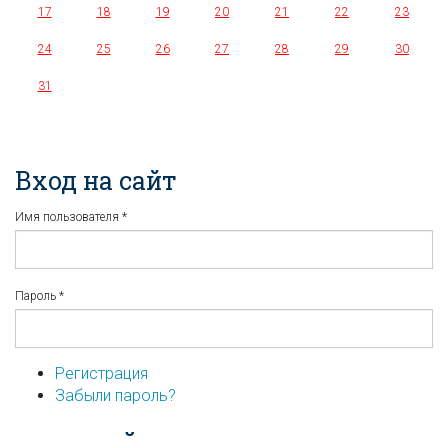
17
18
19
20
21
22
23
24
25
26
27
28
29
30
31
Вход на сайт
Имя пользователя
*
Пароль
*
Регистрация
Забыли пароль?
...или войдите используя