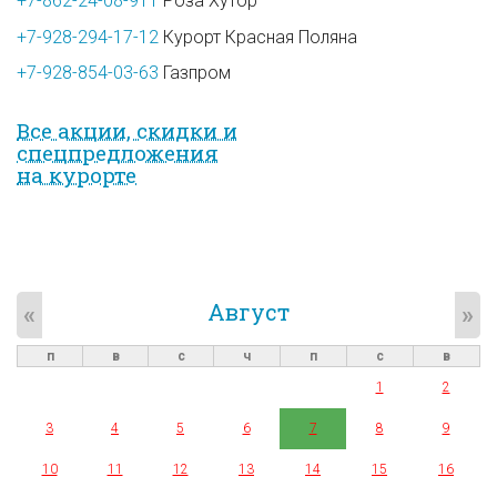
+7-862-24-08-911
Роза Хутор
+7-928-294-17-12
Курорт Красная Поляна
+7-928-854-03-63
Газпром
Все акции, скидки и
спец­предложе­ния
на курорте
Август
«
»
п
в
с
ч
п
с
в
1
2
3
4
5
6
7
8
9
10
11
12
13
14
15
16