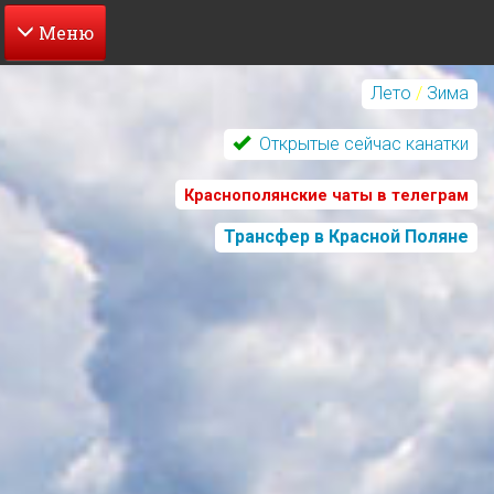
Перейти
к
Лето
/
Зима
основному
содержанию
Открытые сейчас канатки
Краснополянские чаты в телеграм
Трансфер в Красной Поляне