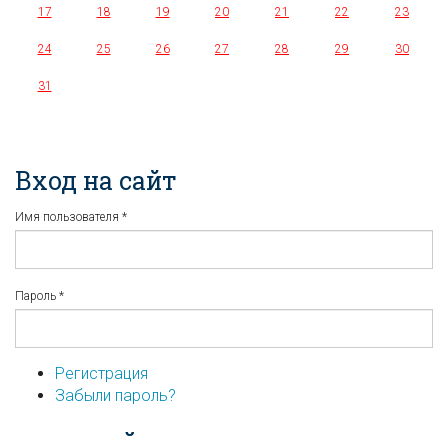
17
18
19
20
21
22
23
24
25
26
27
28
29
30
31
Вход на сайт
Имя пользователя
*
Пароль
*
Регистрация
Забыли пароль?
...или войдите используя