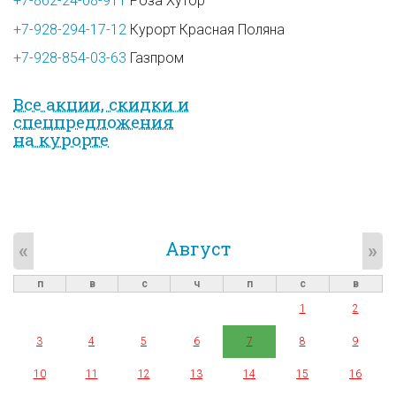
+7-862-24-08-911
Роза Хутор
+7-928-294-17-12
Курорт Красная Поляна
+7-928-854-03-63
Газпром
Все акции, скидки и
спец­предложе­ния
на курорте
Август
«
»
п
в
с
ч
п
с
в
1
2
3
4
5
6
7
8
9
10
11
12
13
14
15
16